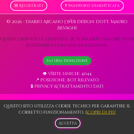
🆕 Registrati
❓ Password dimenticata
© 2026 - Diario Arcano | Web Design: Dott. Mauro
Silvagni
Questo servizio è gratuito. Se ti ha dato valore, puoi
sostenerci con una donazione.
Fai una Donazione
👁️ Visite uniche: 4044
📍 Posizione: Bot rilevato
🔒 Privacy & Trattamento Dati
Questo sito utilizza cookie tecnici per garantire il
corretto funzionamento.
Scopri di più
Accetta